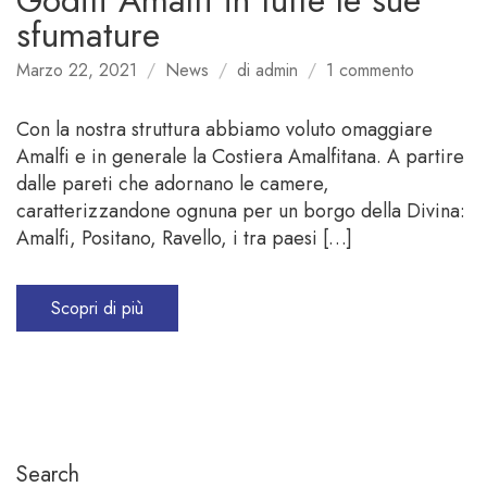
Goditi Amalfi in tutte le sue
sfumature
su
Marzo 22, 2021
News
di
admin
1 commento
Goditi
Amalfi
Con la nostra struttura abbiamo voluto omaggiare
in
Amalfi e in generale la Costiera Amalfitana. A partire
tutte
dalle pareti che adornano le camere,
le
caratterizzandone ognuna per un borgo della Divina:
sue
Amalfi, Positano, Ravello, i tra paesi […]
sfumature
Scopri di più
Search