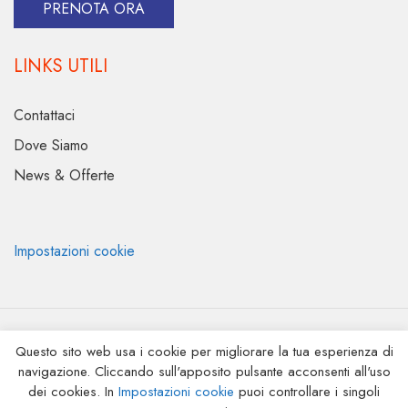
PRENOTA ORA
LINKS UTILI
Contattaci
Dove Siamo
News & Offerte
Impostazioni cookie
Sito di proprietà di Amalfi Entertainment S.r.l. | Tutti i diritti riservati
Questo sito web usa i cookie per migliorare la tua esperienza di
Sede Legale: Corso delle Repubbliche Marinare, 13 84011 Amalfi
navigazione. Cliccando sull'apposito pulsante acconsenti all'uso
(SA)
dei cookies. In
Impostazioni cookie
puoi controllare i singoli
P.I.: 04690380656 | N° R.E.A. SA-386123 | Cap. Soc: €